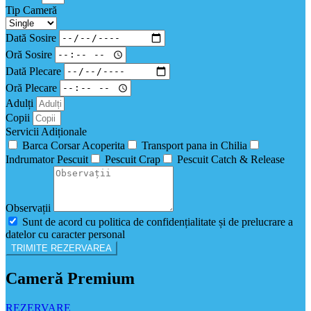
Tip Cameră
Dată Sosire
Oră Sosire
Dată Plecare
Oră Plecare
Adulți
Copii
Servicii Adiționale
Barca Corsar Acoperita
Transport pana in Chilia
Indrumator Pescuit
Pescuit Crap
Pescuit Catch & Release
Observații
Sunt de acord cu politica de confidențialitate și de prelucrare a
datelor cu caracter personal
TRIMITE REZERVAREA
Cameră Premium
REZERVARE