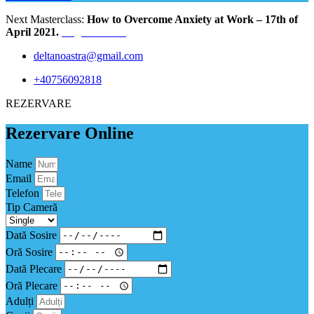
Next Masterclass:
How to Overcome Anxiety at Work – 17th of
April 2021.
Register Now
deltanoastra@gmail.com
+40756092818
REZERVARE
Rezervare Online
Name
Email
Telefon
Tip Cameră
Dată Sosire
Oră Sosire
Dată Plecare
Oră Plecare
Adulți