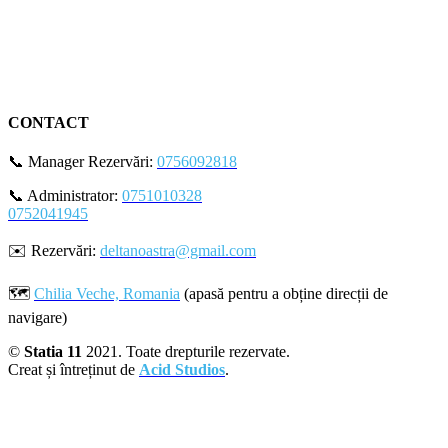
CONTACT
📞 Manager Rezervări:
0756092818
📞 Administrator:
0751010328
0752041945
✉️ Rezervări:
deltanoastra@gmail.com
🗺️
Chilia Veche, Romania
(apasă pentru a obține direcții de
navigare)
©
Statia 11
2021. Toate drepturile rezervate.
Creat și întreținut de
Acid Studios
.