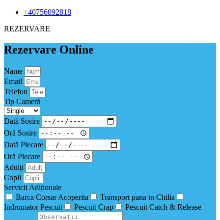
+40756092818
REZERVARE
Rezervare Online
Name
Email
Telefon
Tip Cameră
Dată Sosire
Oră Sosire
Dată Plecare
Oră Plecare
Adulți
Copii
Servicii Adiționale
Barca Corsar Acoperita
Transport pana in Chilia
Indrumator Pescuit
Pescuit Crap
Pescuit Catch & Release