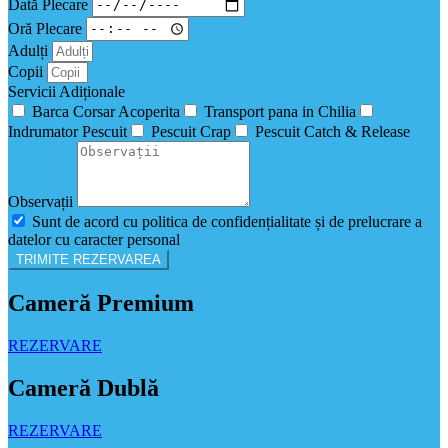
Dată Plecare
Oră Plecare
Adulți
Copii
Servicii Adiționale
Barca Corsar Acoperita
Transport pana in Chilia
Indrumator Pescuit
Pescuit Crap
Pescuit Catch & Release
Observații
Sunt de acord cu politica de confidențialitate și de prelucrare a
datelor cu caracter personal
TRIMITE REZERVAREA
Cameră Premium
REZERVARE
Cameră Dublă
REZERVARE