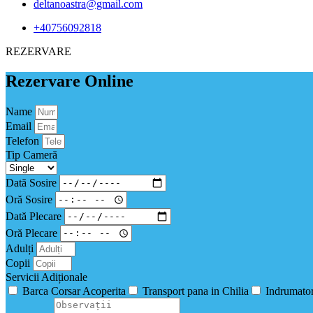
deltanoastra@gmail.com
+40756092818
REZERVARE
Rezervare Online
Name
Email
Telefon
Tip Cameră
Dată Sosire
Oră Sosire
Dată Plecare
Oră Plecare
Adulți
Copii
Servicii Adiționale
Barca Corsar Acoperita
Transport pana in Chilia
Indrumator