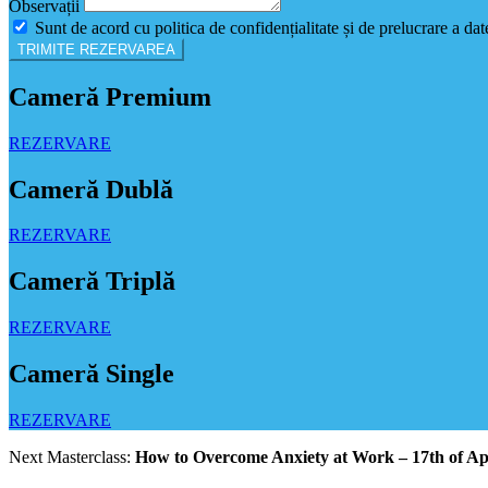
Observații
Sunt de acord cu politica de confidențialitate și de prelucrare a dat
TRIMITE REZERVAREA
Cameră Premium
REZERVARE
Cameră Dublă
REZERVARE
Cameră Triplă
REZERVARE
Cameră Single
REZERVARE
Next Masterclass:
How to Overcome Anxiety at Work – 17th of Ap