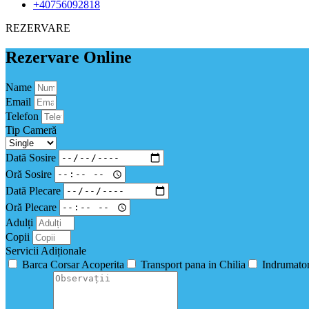
+40756092818
REZERVARE
Rezervare Online
Name
Email
Telefon
Tip Cameră
Dată Sosire
Oră Sosire
Dată Plecare
Oră Plecare
Adulți
Copii
Servicii Adiționale
Barca Corsar Acoperita
Transport pana in Chilia
Indrumator