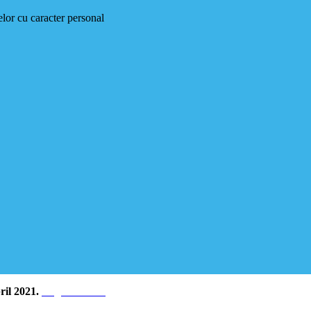
elor cu caracter personal
ril 2021.
Register Now